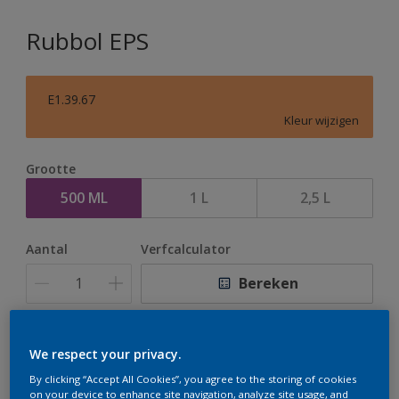
Rubbol EPS
E1.39.67
Kleur wijzigen
Grootte
500 ML
1 L
2,5 L
Aantal
Verfcalculator
Bereken
Op dit moment is het niet mogelijk dit product online
We respect your privacy.
te bestellen. Houd de website in de gaten, we werken
By clicking “Accept All Cookies”, you agree to the storing of cookies
er hard aan om de voorraad aan te vullen.
on your device to enhance site navigation, analyze site usage, and