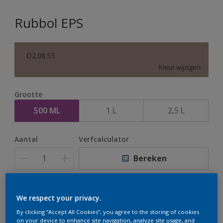
Rubbol EPS
D2.08.53
Kleur wijzigen
Grootte
500 ML
1 L
2,5 L
Aantal
Verfcalculator
Bereken
Op dit moment is het niet mogelijk dit product online
We respect your privacy.
te bestellen. Houd de website in de gaten, we werken
By clicking “Accept All Cookies”, you agree to the storing of cookies
er hard aan om de voorraad aan te vullen.
on your device to enhance site navigation, analyze site usage, and