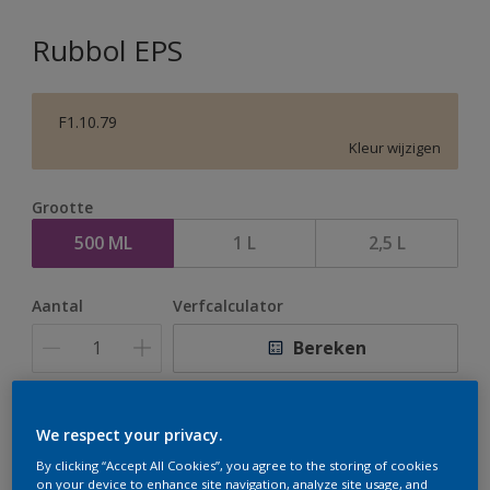
Rubbol EPS
F1.10.79
Kleur wijzigen
Grootte
500 ML
1 L
2,5 L
Aantal
Verfcalculator
Bereken
Op dit moment is het niet mogelijk dit product online
We respect your privacy.
te bestellen. Houd de website in de gaten, we werken
By clicking “Accept All Cookies”, you agree to the storing of cookies
er hard aan om de voorraad aan te vullen.
on your device to enhance site navigation, analyze site usage, and