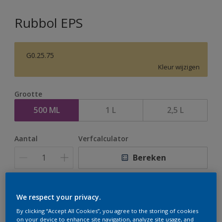
Rubbol EPS
G0.25.75
Kleur wijzigen
Grootte
500 ML
1 L
2,5 L
Aantal
Verfcalculator
Bereken
Op dit moment is het niet mogelijk dit product online
We respect your privacy.
te bestellen. Houd de website in de gaten, we werken
By clicking “Accept All Cookies”, you agree to the storing of cookies
er hard aan om de voorraad aan te vullen.
on your device to enhance site navigation, analyze site usage, and