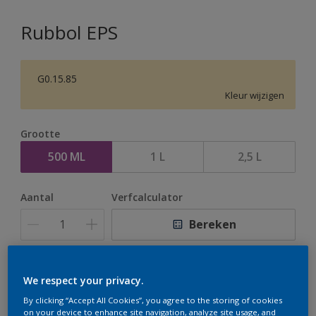
Rubbol EPS
G0.15.85
Kleur wijzigen
Grootte
500 ML
1 L
2,5 L
Aantal
Verfcalculator
Bereken
Op dit moment is het niet mogelijk dit product online
We respect your privacy.
te bestellen. Houd de website in de gaten, we werken
By clicking “Accept All Cookies”, you agree to the storing of cookies
er hard aan om de voorraad aan te vullen.
on your device to enhance site navigation, analyze site usage, and