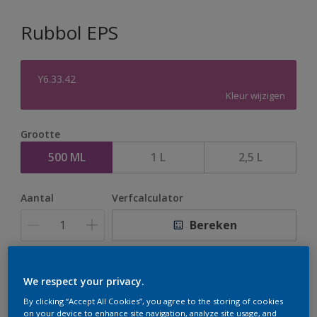
Rubbol EPS
Y6.33.42
Kleur wijzigen
Grootte
500 ML
1 L
2,5 L
Aantal
Verfcalculator
Bereken
Op dit moment is het niet mogelijk dit product online
We respect your privacy.
te bestellen. Houd de website in de gaten, we werken
By clicking “Accept All Cookies”, you agree to the storing of cookies
er hard aan om de voorraad aan te vullen.
on your device to enhance site navigation, analyze site usage, and