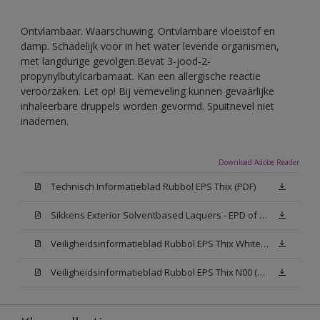
Ontvlambaar. Waarschuwing. Ontvlambare vloeistof en
damp. Schadelijk voor in het water levende organismen,
met langdurige gevolgen.Bevat 3-jood-2-
propynylbutylcarbamaat. Kan een allergische reactie
veroorzaken. Let op! Bij verneveling kunnen gevaarlijke
inhaleerbare druppels worden gevormd. Spuitnevel niet
inademen.
Download Adobe Reader
Technisch Informatieblad Rubbol EPS Thix (PDF)
Sikkens Exterior Solventbased Laquers - EPD of Milieuproductverklaring
Veiligheidsinformatieblad Rubbol EPS Thix White W05 (MSDS)
Veiligheidsinformatieblad Rubbol EPS Thix N00 (MSDS)