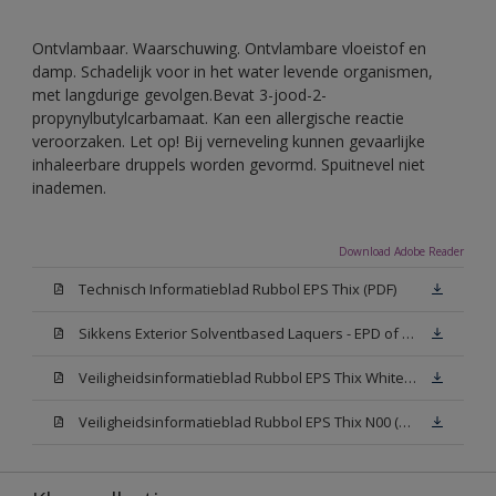
Ontvlambaar. Waarschuwing. Ontvlambare vloeistof en
damp. Schadelijk voor in het water levende organismen,
met langdurige gevolgen.Bevat 3-jood-2-
propynylbutylcarbamaat. Kan een allergische reactie
veroorzaken. Let op! Bij verneveling kunnen gevaarlijke
inhaleerbare druppels worden gevormd. Spuitnevel niet
inademen.
Download Adobe Reader
Technisch Informatieblad Rubbol EPS Thix (PDF)
Sikkens Exterior Solventbased Laquers - EPD of Milieuproductverklaring
Veiligheidsinformatieblad Rubbol EPS Thix White W05 (MSDS)
Veiligheidsinformatieblad Rubbol EPS Thix N00 (MSDS)