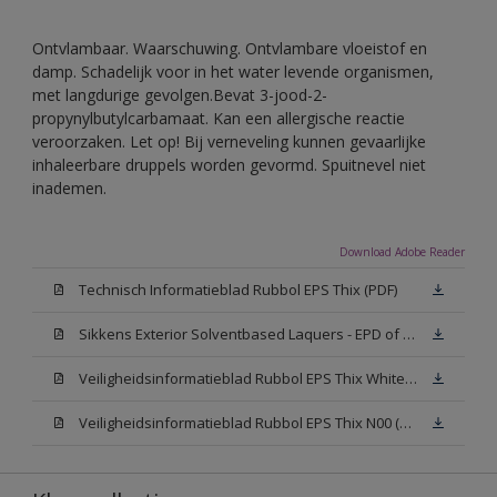
Ontvlambaar. Waarschuwing. Ontvlambare vloeistof en
damp. Schadelijk voor in het water levende organismen,
met langdurige gevolgen.Bevat 3-jood-2-
propynylbutylcarbamaat. Kan een allergische reactie
veroorzaken. Let op! Bij verneveling kunnen gevaarlijke
inhaleerbare druppels worden gevormd. Spuitnevel niet
inademen.
Download Adobe Reader
Technisch Informatieblad Rubbol EPS Thix (PDF)
Sikkens Exterior Solventbased Laquers - EPD of Milieuproductverklaring
Veiligheidsinformatieblad Rubbol EPS Thix White W05 (MSDS)
Veiligheidsinformatieblad Rubbol EPS Thix N00 (MSDS)