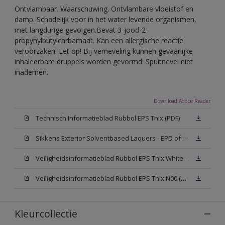
Ontvlambaar. Waarschuwing. Ontvlambare vloeistof en
damp. Schadelijk voor in het water levende organismen,
met langdurige gevolgen.Bevat 3-jood-2-
propynylbutylcarbamaat. Kan een allergische reactie
veroorzaken. Let op! Bij verneveling kunnen gevaarlijke
inhaleerbare druppels worden gevormd. Spuitnevel niet
inademen.
Download Adobe Reader
Technisch Informatieblad Rubbol EPS Thix (PDF)
Sikkens Exterior Solventbased Laquers - EPD of Milieuproductverklaring
Veiligheidsinformatieblad Rubbol EPS Thix White W05 (MSDS)
Veiligheidsinformatieblad Rubbol EPS Thix N00 (MSDS)
Kleurcollectie