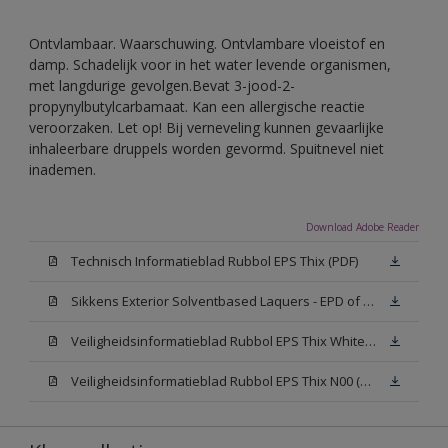
Ontvlambaar. Waarschuwing. Ontvlambare vloeistof en
damp. Schadelijk voor in het water levende organismen,
met langdurige gevolgen.Bevat 3-jood-2-
propynylbutylcarbamaat. Kan een allergische reactie
veroorzaken. Let op! Bij verneveling kunnen gevaarlijke
inhaleerbare druppels worden gevormd. Spuitnevel niet
inademen.
Download Adobe Reader
Technisch Informatieblad Rubbol EPS Thix (PDF)
Sikkens Exterior Solventbased Laquers - EPD of Milieuproductverklaring
Veiligheidsinformatieblad Rubbol EPS Thix White W05 (MSDS)
Veiligheidsinformatieblad Rubbol EPS Thix N00 (MSDS)