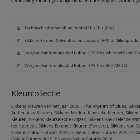
verneveling kunnen gevaarlijke inhaleerbare druppels worden g
Technisch Informatieblad Rubbol EPS Thix (PDF)
Sikkens Exterior Solventbased Laquers - EPD of Milieuproduc
Veiligheidsinformatieblad Rubbol EPS Thix White W05 (MSDS)
Veiligheidsinformatieblad Rubbol EPS Thix N00 (MSDS)
Kleurcollectie
Sikkens Kleuren van het Jaar 2026 - The Rhythm of Blues, Sikke
Authentieke Kleuren, Sikkens Modern Klassieke Kleuren, Sikkens
Kleuren, Sikkens Kleurselectie Grijzen, Sikkens Kleurselectie W
het Interieur, Sikkens Erkende Kleuren (Painters), Sikkens Van G
Sikkens Colour Futures 2023, Sikkens Colour Futures 2022, Sikk
Colour Futures 2019, Sikkens Colour Futures 2018