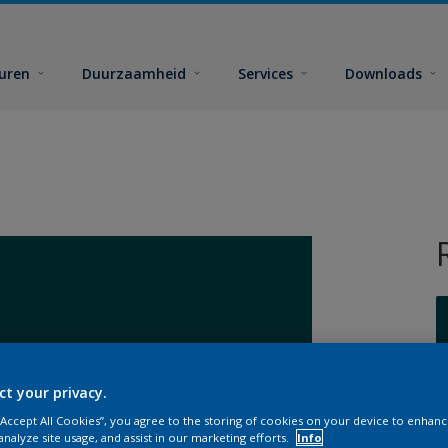
euren
Duurzaamheid
Services
Downloads
ct your privacy.
G
 “Accept All Cookies”, you agree to the storing of cookies on your device to enhanc
analyze site usage, and assist in our marketing efforts.
Info