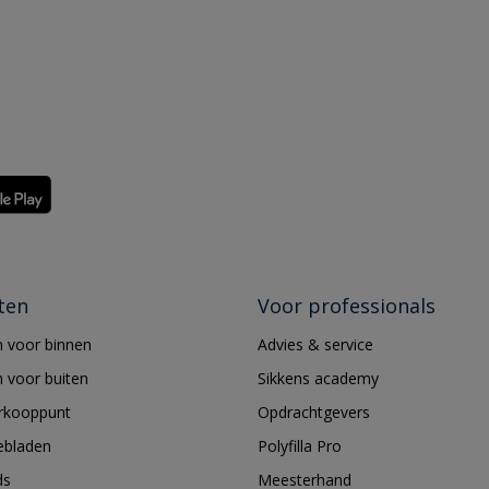
ten
Voor professionals
 voor binnen
Advies & service
 voor buiten
Sikkens academy
erkooppunt
Opdrachtgevers
ebladen
Polyfilla Pro
ds
Meesterhand