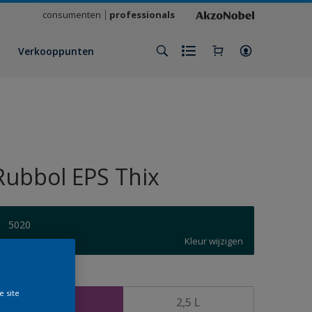
consumenten
professionals
Verkooppunten
Rubbol EPS Thix
5020
Kleur wijzigen
rootte
e site
1 L
2,5 L