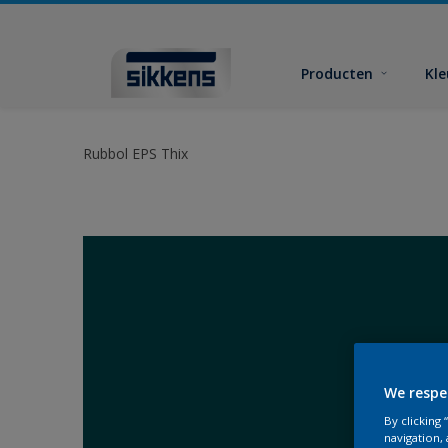
Producten
Kl
Rubbol EPS Thix
We respe
By clicking
navigation, 