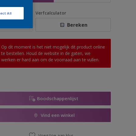
antal
Verfcalculator
ect All
Bereken
Op dit moment is het niet mogelijk dit product online
te bestellen. Houd de website in de gaten, we
werken er hard aan om de voorraad aan te vullen.
Boodschappenlijst
Vind een winkel
Voeg toe aan klus