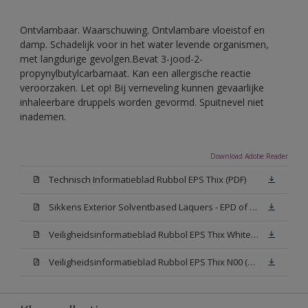
Ontvlambaar. Waarschuwing. Ontvlambare vloeistof en
damp. Schadelijk voor in het water levende organismen,
met langdurige gevolgen.Bevat 3-jood-2-
propynylbutylcarbamaat. Kan een allergische reactie
veroorzaken. Let op! Bij verneveling kunnen gevaarlijke
inhaleerbare druppels worden gevormd. Spuitnevel niet
inademen.
Download Adobe Reader
Technisch Informatieblad Rubbol EPS Thix (PDF)
Sikkens Exterior Solventbased Laquers - EPD of Milieuproductverklaring
Veiligheidsinformatieblad Rubbol EPS Thix White W05 (MSDS)
Veiligheidsinformatieblad Rubbol EPS Thix N00 (MSDS)