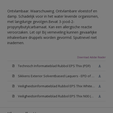
Ontvlambaar. Waarschuwing. Ontvlambare vloeistof en
damp. Schadelijk voor in het water levende organismen,
met langdurige gevolgen.Bevat 3-jood-2-
propynylbutylcarbamaat. Kan een allergische reactie
veroorzaken. Let op! Bij verneveling kunnen gevaarlijke
inhaleerbare druppels worden gevormd. Spuitnevel niet
inademen.
Download Adobe Reader
Technisch Informatieblad Rubbol EPS Thix (PDF)
Sikkens Exterior Solventbased Laquers - EPD of Milieuproductverklaring
Veiligheidsinformatieblad Rubbol EPS Thix White W05 (MSDS)
Veiligheidsinformatieblad Rubbol EPS Thix N00 (MSDS)