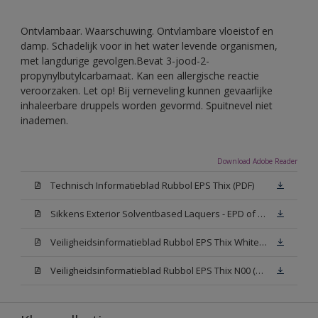
Ontvlambaar. Waarschuwing. Ontvlambare vloeistof en
damp. Schadelijk voor in het water levende organismen,
met langdurige gevolgen.Bevat 3-jood-2-
propynylbutylcarbamaat. Kan een allergische reactie
veroorzaken. Let op! Bij verneveling kunnen gevaarlijke
inhaleerbare druppels worden gevormd. Spuitnevel niet
inademen.
Download Adobe Reader
Technisch Informatieblad Rubbol EPS Thix (PDF)
Sikkens Exterior Solventbased Laquers - EPD of Milieuproductverklaring
Veiligheidsinformatieblad Rubbol EPS Thix White W05 (MSDS)
Veiligheidsinformatieblad Rubbol EPS Thix N00 (MSDS)