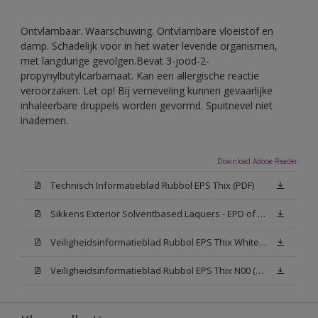
Ontvlambaar. Waarschuwing. Ontvlambare vloeistof en
damp. Schadelijk voor in het water levende organismen,
met langdurige gevolgen.Bevat 3-jood-2-
propynylbutylcarbamaat. Kan een allergische reactie
veroorzaken. Let op! Bij verneveling kunnen gevaarlijke
inhaleerbare druppels worden gevormd. Spuitnevel niet
inademen.
Download Adobe Reader
Technisch Informatieblad Rubbol EPS Thix (PDF)
Sikkens Exterior Solventbased Laquers - EPD of Milieuproductverklaring
Veiligheidsinformatieblad Rubbol EPS Thix White W05 (MSDS)
Veiligheidsinformatieblad Rubbol EPS Thix N00 (MSDS)