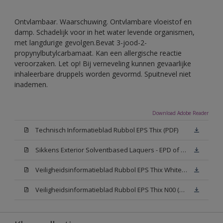
Ontvlambaar. Waarschuwing. Ontvlambare vloeistof en
damp. Schadelijk voor in het water levende organismen,
met langdurige gevolgen.Bevat 3-jood-2-
propynylbutylcarbamaat. Kan een allergische reactie
veroorzaken. Let op! Bij verneveling kunnen gevaarlijke
inhaleerbare druppels worden gevormd. Spuitnevel niet
inademen.
Download Adobe Reader
Technisch Informatieblad Rubbol EPS Thix (PDF)
Sikkens Exterior Solventbased Laquers - EPD of Milieuproductverklaring
Veiligheidsinformatieblad Rubbol EPS Thix White W05 (MSDS)
Veiligheidsinformatieblad Rubbol EPS Thix N00 (MSDS)