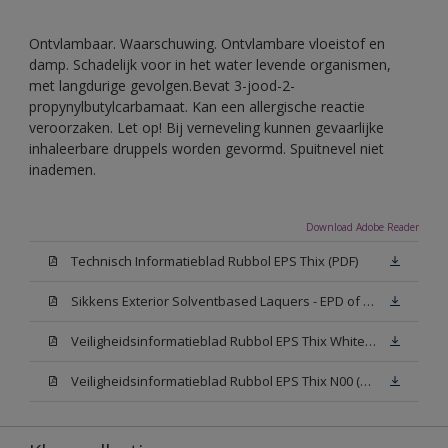
Ontvlambaar. Waarschuwing. Ontvlambare vloeistof en
damp. Schadelijk voor in het water levende organismen,
met langdurige gevolgen.Bevat 3-jood-2-
propynylbutylcarbamaat. Kan een allergische reactie
veroorzaken. Let op! Bij verneveling kunnen gevaarlijke
inhaleerbare druppels worden gevormd. Spuitnevel niet
inademen.
Download Adobe Reader
Technisch Informatieblad Rubbol EPS Thix (PDF)
Sikkens Exterior Solventbased Laquers - EPD of Milieuproductverklaring
Veiligheidsinformatieblad Rubbol EPS Thix White W05 (MSDS)
Veiligheidsinformatieblad Rubbol EPS Thix N00 (MSDS)