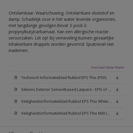
Ontvlambaar. Waarschuwing. Ontvlambare vloeistof en
damp. Schadelijk voor in het water levende organismen,
met langdurige gevolgen.Bevat 3-jood-2-
propynylbutylcarbamaat. Kan een allergische reactie
veroorzaken. Let op! Bij verneveling kunnen gevaarlijke
inhaleerbare druppels worden gevormd. Spuitnevel niet
inademen.
Download Adobe Reader
Technisch Informatieblad Rubbol EPS Thix (PDF)
Sikkens Exterior Solventbased Laquers - EPD of Milieuproductverklaring
Veiligheidsinformatieblad Rubbol EPS Thix White W05 (MSDS)
Veiligheidsinformatieblad Rubbol EPS Thix N00 (MSDS)