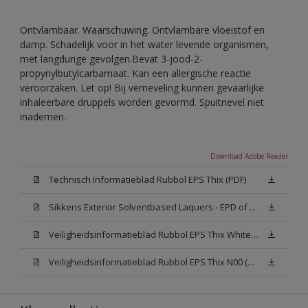
Ontvlambaar. Waarschuwing. Ontvlambare vloeistof en
damp. Schadelijk voor in het water levende organismen,
met langdurige gevolgen.Bevat 3-jood-2-
propynylbutylcarbamaat. Kan een allergische reactie
veroorzaken. Let op! Bij verneveling kunnen gevaarlijke
inhaleerbare druppels worden gevormd. Spuitnevel niet
inademen.
Download Adobe Reader
Technisch Informatieblad Rubbol EPS Thix (PDF)
Sikkens Exterior Solventbased Laquers - EPD of Milieuproductverklaring
Veiligheidsinformatieblad Rubbol EPS Thix White W05 (MSDS)
Veiligheidsinformatieblad Rubbol EPS Thix N00 (MSDS)