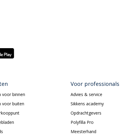
ten
Voor professionals
 voor binnen
Advies & service
 voor buiten
Sikkens academy
erkooppunt
Opdrachtgevers
ebladen
Polyfilla Pro
ds
Meesterhand