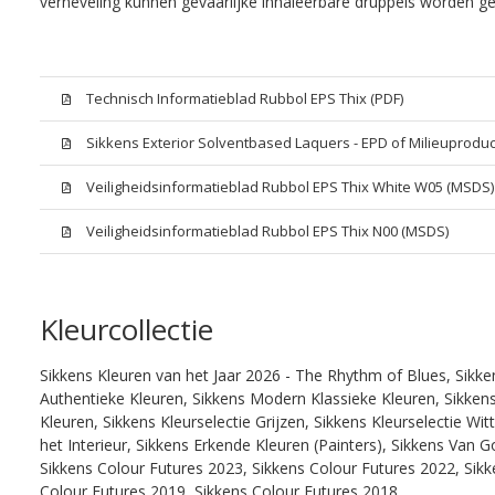
verneveling kunnen gevaarlijke inhaleerbare druppels worden g
Technisch Informatieblad Rubbol EPS Thix (PDF)
Sikkens Exterior Solventbased Laquers - EPD of Milieuproduc
Veiligheidsinformatieblad Rubbol EPS Thix White W05 (MSDS)
Veiligheidsinformatieblad Rubbol EPS Thix N00 (MSDS)
Kleurcollectie
Sikkens Kleuren van het Jaar 2026 - The Rhythm of Blues, Sikke
Authentieke Kleuren, Sikkens Modern Klassieke Kleuren, Sikkens
Kleuren, Sikkens Kleurselectie Grijzen, Sikkens Kleurselectie W
het Interieur, Sikkens Erkende Kleuren (Painters), Sikkens Van G
Sikkens Colour Futures 2023, Sikkens Colour Futures 2022, Sikk
Colour Futures 2019, Sikkens Colour Futures 2018