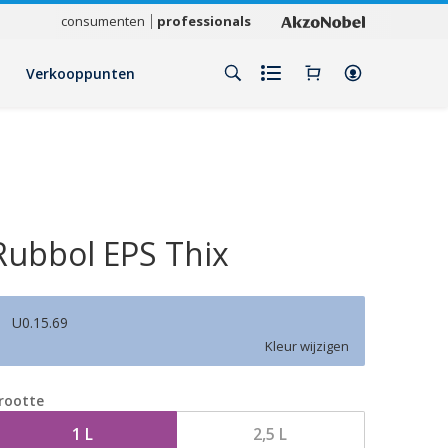
consumenten
professionals
Verkooppunten
Rubbol EPS Thix
U0.15.69
Kleur wijzigen
rootte
1 L
2,5 L