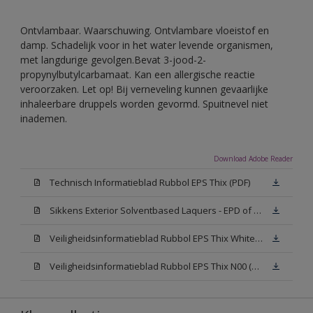
Ontvlambaar. Waarschuwing. Ontvlambare vloeistof en
damp. Schadelijk voor in het water levende organismen,
met langdurige gevolgen.Bevat 3-jood-2-
propynylbutylcarbamaat. Kan een allergische reactie
veroorzaken. Let op! Bij verneveling kunnen gevaarlijke
inhaleerbare druppels worden gevormd. Spuitnevel niet
inademen.
Download Adobe Reader
Technisch Informatieblad Rubbol EPS Thix (PDF)
Sikkens Exterior Solventbased Laquers - EPD of Milieuproductverklaring
Veiligheidsinformatieblad Rubbol EPS Thix White W05 (MSDS)
Veiligheidsinformatieblad Rubbol EPS Thix N00 (MSDS)