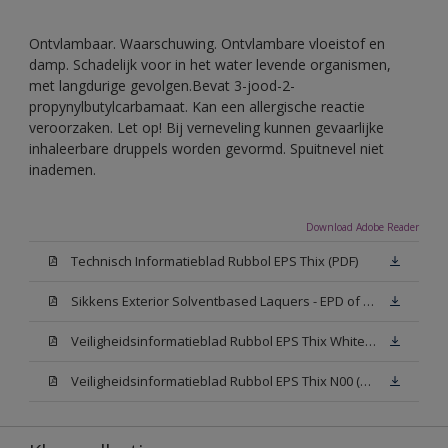
Ontvlambaar. Waarschuwing. Ontvlambare vloeistof en
damp. Schadelijk voor in het water levende organismen,
met langdurige gevolgen.Bevat 3-jood-2-
propynylbutylcarbamaat. Kan een allergische reactie
veroorzaken. Let op! Bij verneveling kunnen gevaarlijke
inhaleerbare druppels worden gevormd. Spuitnevel niet
inademen.
Download Adobe Reader
Technisch Informatieblad Rubbol EPS Thix (PDF)
Sikkens Exterior Solventbased Laquers - EPD of Milieuproductverklaring
Veiligheidsinformatieblad Rubbol EPS Thix White W05 (MSDS)
Veiligheidsinformatieblad Rubbol EPS Thix N00 (MSDS)