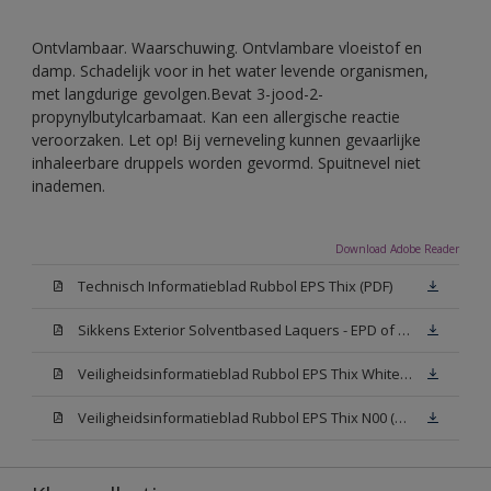
Ontvlambaar. Waarschuwing. Ontvlambare vloeistof en
damp. Schadelijk voor in het water levende organismen,
met langdurige gevolgen.Bevat 3-jood-2-
propynylbutylcarbamaat. Kan een allergische reactie
veroorzaken. Let op! Bij verneveling kunnen gevaarlijke
inhaleerbare druppels worden gevormd. Spuitnevel niet
inademen.
Download Adobe Reader
Technisch Informatieblad Rubbol EPS Thix (PDF)
Sikkens Exterior Solventbased Laquers - EPD of Milieuproductverklaring
Veiligheidsinformatieblad Rubbol EPS Thix White W05 (MSDS)
Veiligheidsinformatieblad Rubbol EPS Thix N00 (MSDS)