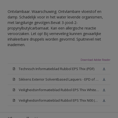
Ontvlambaar. Waarschuwing. Ontvlambare vloeistof en
damp. Schadelijk voor in het water levende organismen,
met langdurige gevolgen.Bevat 3-jood-2-
propynylbutylcarbamaat. Kan een allergische reactie
veroorzaken. Let op! Bij verneveling kunnen gevaarlijke
inhaleerbare druppels worden gevormd. Spuitnevel niet
inademen.
Download Adobe Reader
Technisch Informatieblad Rubbol EPS Thix (PDF)
Sikkens Exterior Solventbased Laquers - EPD of Milieuproductverklaring
Veiligheidsinformatieblad Rubbol EPS Thix White W05 (MSDS)
Veiligheidsinformatieblad Rubbol EPS Thix N00 (MSDS)