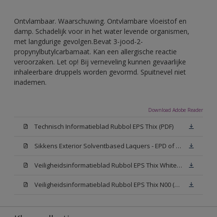
Ontvlambaar. Waarschuwing. Ontvlambare vloeistof en
damp. Schadelijk voor in het water levende organismen,
met langdurige gevolgen.Bevat 3-jood-2-
propynylbutylcarbamaat. Kan een allergische reactie
veroorzaken. Let op! Bij verneveling kunnen gevaarlijke
inhaleerbare druppels worden gevormd. Spuitnevel niet
inademen.
Download Adobe Reader
Technisch Informatieblad Rubbol EPS Thix (PDF)
Sikkens Exterior Solventbased Laquers - EPD of Milieuproductverklaring
Veiligheidsinformatieblad Rubbol EPS Thix White W05 (MSDS)
Veiligheidsinformatieblad Rubbol EPS Thix N00 (MSDS)