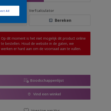
antal
Verfcalculator
ect All
Bereken
Op dit moment is het niet mogelijk dit product online
te bestellen. Houd de website in de gaten, we
werken er hard aan om de voorraad aan te vullen.
Boodschappenlijst
Vind een winkel
Voeg toe aan klus