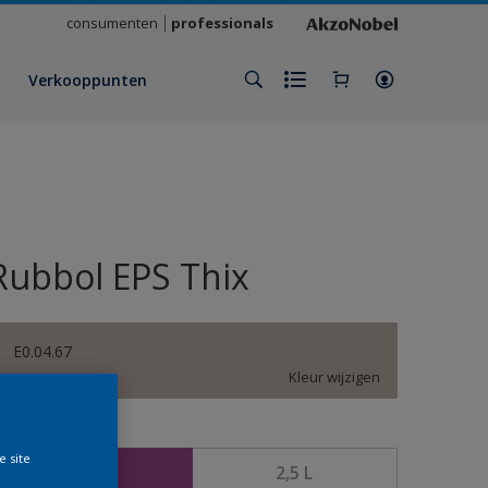
consumenten
professionals
Verkooppunten
Rubbol EPS Thix
E0.04.67
Kleur wijzigen
rootte
e site
1 L
2,5 L