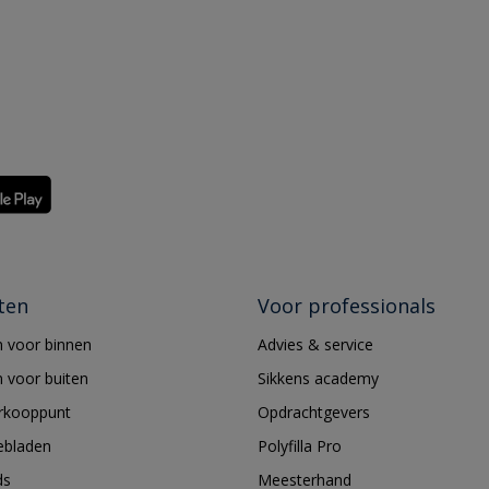
ten
Voor professionals
 voor binnen
Advies & service
 voor buiten
Sikkens academy
erkooppunt
Opdrachtgevers
ebladen
Polyfilla Pro
ds
Meesterhand