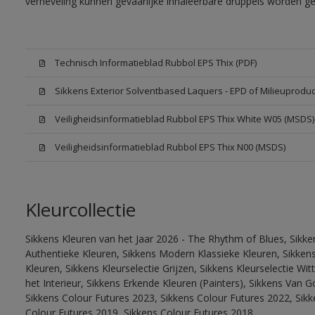
verneveling kunnen gevaarlijke inhaleerbare druppels worden g
Technisch Informatieblad Rubbol EPS Thix (PDF)
Sikkens Exterior Solventbased Laquers - EPD of Milieuproduc
Veiligheidsinformatieblad Rubbol EPS Thix White W05 (MSDS)
Veiligheidsinformatieblad Rubbol EPS Thix N00 (MSDS)
Kleurcollectie
Sikkens Kleuren van het Jaar 2026 - The Rhythm of Blues, Sikke
Authentieke Kleuren, Sikkens Modern Klassieke Kleuren, Sikkens
Kleuren, Sikkens Kleurselectie Grijzen, Sikkens Kleurselectie W
het Interieur, Sikkens Erkende Kleuren (Painters), Sikkens Van G
Sikkens Colour Futures 2023, Sikkens Colour Futures 2022, Sikk
Colour Futures 2019, Sikkens Colour Futures 2018