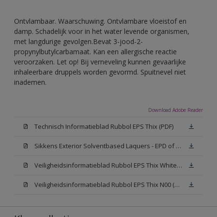
Ontvlambaar. Waarschuwing. Ontvlambare vloeistof en
damp. Schadelijk voor in het water levende organismen,
met langdurige gevolgen.Bevat 3-jood-2-
propynylbutylcarbamaat. Kan een allergische reactie
veroorzaken. Let op! Bij verneveling kunnen gevaarlijke
inhaleerbare druppels worden gevormd. Spuitnevel niet
inademen.
Download Adobe Reader
Technisch Informatieblad Rubbol EPS Thix (PDF)
Sikkens Exterior Solventbased Laquers - EPD of Milieuproductverklaring
Veiligheidsinformatieblad Rubbol EPS Thix White W05 (MSDS)
Veiligheidsinformatieblad Rubbol EPS Thix N00 (MSDS)