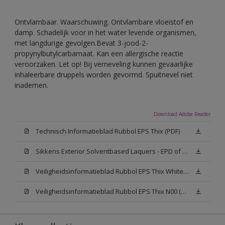
Ontvlambaar. Waarschuwing. Ontvlambare vloeistof en
damp. Schadelijk voor in het water levende organismen,
met langdurige gevolgen.Bevat 3-jood-2-
propynylbutylcarbamaat. Kan een allergische reactie
veroorzaken. Let op! Bij verneveling kunnen gevaarlijke
inhaleerbare druppels worden gevormd. Spuitnevel niet
inademen.
Download Adobe Reader
Technisch Informatieblad Rubbol EPS Thix (PDF)
Sikkens Exterior Solventbased Laquers - EPD of Milieuproductverklaring
Veiligheidsinformatieblad Rubbol EPS Thix White W05 (MSDS)
Veiligheidsinformatieblad Rubbol EPS Thix N00 (MSDS)