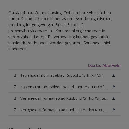
Ontvlambaar. Waarschuwing. Ontvlambare vloeistof en
damp. Schadelijk voor in het water levende organismen,
met langdurige gevolgen.Bevat 3-jood-2-
propynylbutylcarbamaat. Kan een allergische reactie
veroorzaken. Let op! Bij verneveling kunnen gevaarlijke
inhaleerbare druppels worden gevormd. Spuitnevel niet
inademen.
Download Adobe Reader
Technisch Informatieblad Rubbol EPS Thix (PDF)
Sikkens Exterior Solventbased Laquers - EPD of Milieuproductverklaring
Veiligheidsinformatieblad Rubbol EPS Thix White W05 (MSDS)
Veiligheidsinformatieblad Rubbol EPS Thix N00 (MSDS)