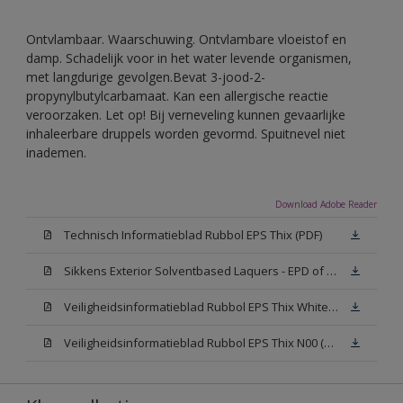
Ontvlambaar. Waarschuwing. Ontvlambare vloeistof en
damp. Schadelijk voor in het water levende organismen,
met langdurige gevolgen.Bevat 3-jood-2-
propynylbutylcarbamaat. Kan een allergische reactie
veroorzaken. Let op! Bij verneveling kunnen gevaarlijke
inhaleerbare druppels worden gevormd. Spuitnevel niet
inademen.
Download Adobe Reader
Technisch Informatieblad Rubbol EPS Thix (PDF)
Sikkens Exterior Solventbased Laquers - EPD of Milieuproductverklaring
Veiligheidsinformatieblad Rubbol EPS Thix White W05 (MSDS)
Veiligheidsinformatieblad Rubbol EPS Thix N00 (MSDS)