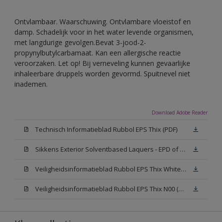
Ontvlambaar. Waarschuwing. Ontvlambare vloeistof en
damp. Schadelijk voor in het water levende organismen,
met langdurige gevolgen.Bevat 3-jood-2-
propynylbutylcarbamaat. Kan een allergische reactie
veroorzaken. Let op! Bij verneveling kunnen gevaarlijke
inhaleerbare druppels worden gevormd. Spuitnevel niet
inademen.
Download Adobe Reader
Technisch Informatieblad Rubbol EPS Thix (PDF)
Sikkens Exterior Solventbased Laquers - EPD of Milieuproductverklaring
Veiligheidsinformatieblad Rubbol EPS Thix White W05 (MSDS)
Veiligheidsinformatieblad Rubbol EPS Thix N00 (MSDS)