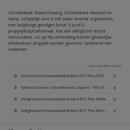
Ontvlambaar. Waarschuwing. Ontvlambare vloeistof en
damp. Schadelijk voor in het water levende organismen,
met langdurige gevolgen.Bevat 3-jood-2-
propynylbutylcarbamaat. Kan een allergische reactie
veroorzaken. Let op! Bij verneveling kunnen gevaarlijke
inhaleerbare druppels worden gevormd. Spuitnevel niet
inademen.
Download Adobe Reader
Technisch Informatieblad Rubbol EPS Thix (PDF)
Sikkens Exterior Solventbased Laquers - EPD of Milieuproductverklaring
Veiligheidsinformatieblad Rubbol EPS Thix White W05 (MSDS)
Veiligheidsinformatieblad Rubbol EPS Thix N00 (MSDS)