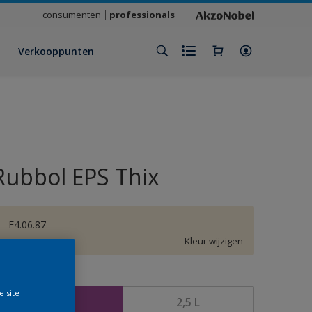
consumenten
professionals
Verkooppunten
Rubbol EPS Thix
F4.06.87
Kleur wijzigen
rootte
e site
1 L
2,5 L