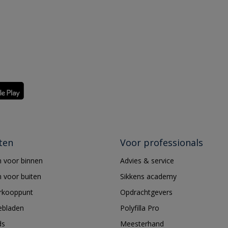
ten
Voor professionals
 voor binnen
Advies & service
 voor buiten
Sikkens academy
erkooppunt
Opdrachtgevers
ebladen
Polyfilla Pro
ds
Meesterhand