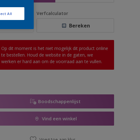
antal
Verfcalculator
ect All
Bereken
Op dit moment is het niet mogelijk dit product online
te bestellen. Houd de website in de gaten, we
werken er hard aan om de voorraad aan te vullen.
Boodschappenlijst
Vind een winkel
Voeg toe aan klus