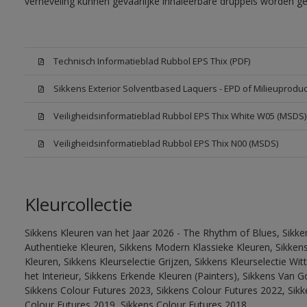
verneveling kunnen gevaarlijke inhaleerbare druppels worden g
Technisch Informatieblad Rubbol EPS Thix (PDF)
Sikkens Exterior Solventbased Laquers - EPD of Milieuproduc
Veiligheidsinformatieblad Rubbol EPS Thix White W05 (MSDS)
Veiligheidsinformatieblad Rubbol EPS Thix N00 (MSDS)
Kleurcollectie
Sikkens Kleuren van het Jaar 2026 - The Rhythm of Blues, Sikke
Authentieke Kleuren, Sikkens Modern Klassieke Kleuren, Sikkens
Kleuren, Sikkens Kleurselectie Grijzen, Sikkens Kleurselectie W
het Interieur, Sikkens Erkende Kleuren (Painters), Sikkens Van G
Sikkens Colour Futures 2023, Sikkens Colour Futures 2022, Sikk
Colour Futures 2019, Sikkens Colour Futures 2018