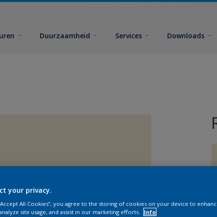
euren
Duurzaamheid
Services
Downloads
ct your privacy.
G
 “Accept All Cookies”, you agree to the storing of cookies on your device to enhanc
analyze site usage, and assist in our marketing efforts.
Info