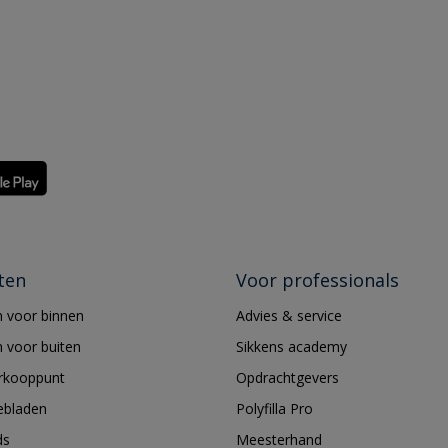
ten
Voor professionals
 voor binnen
Advies & service
 voor buiten
Sikkens academy
erkooppunt
Opdrachtgevers
ebladen
Polyfilla Pro
ds
Meesterhand