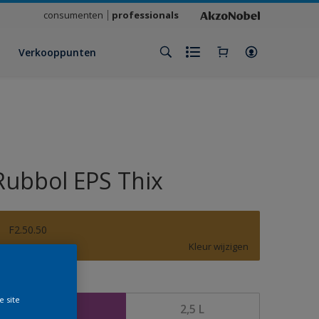
consumenten
professionals
Verkooppunten
Rubbol EPS Thix
F2.50.50
Kleur wijzigen
rootte
e site
1 L
2,5 L