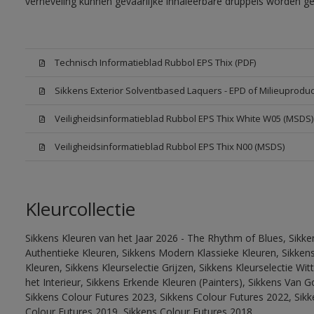
verneveling kunnen gevaarlijke inhaleerbare druppels worden g
Technisch Informatieblad Rubbol EPS Thix (PDF)
Sikkens Exterior Solventbased Laquers - EPD of Milieuproduc
Veiligheidsinformatieblad Rubbol EPS Thix White W05 (MSDS)
Veiligheidsinformatieblad Rubbol EPS Thix N00 (MSDS)
Kleurcollectie
Sikkens Kleuren van het Jaar 2026 - The Rhythm of Blues, Sikke
Authentieke Kleuren, Sikkens Modern Klassieke Kleuren, Sikkens
Kleuren, Sikkens Kleurselectie Grijzen, Sikkens Kleurselectie W
het Interieur, Sikkens Erkende Kleuren (Painters), Sikkens Van G
Sikkens Colour Futures 2023, Sikkens Colour Futures 2022, Sikk
Colour Futures 2019, Sikkens Colour Futures 2018