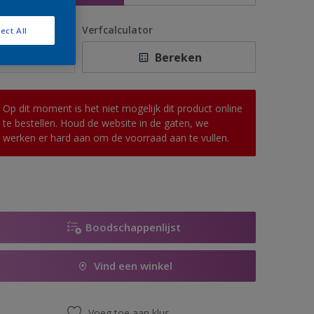
antal
Verfcalculator
ect All
Bereken
Op dit moment is het niet mogelijk dit product online
te bestellen. Houd de website in de gaten, we
werken er hard aan om de voorraad aan te vullen.
Boodschappenlijst
Vind een winkel
Voeg toe aan klus