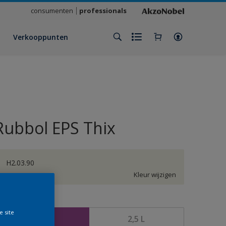
consumenten
professionals
Verkooppunten
Rubbol EPS Thix
H2.03.90
Kleur wijzigen
rootte
e site
1 L
2,5 L