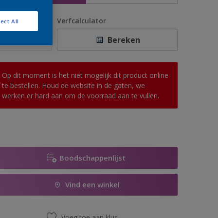
antal
Verfcalculator
ect All
Bereken
Op dit moment is het niet mogelijk dit product online
te bestellen. Houd de website in de gaten, we
werken er hard aan om de voorraad aan te vullen.
Boodschappenlijst
Vind een winkel
Voeg toe aan klus