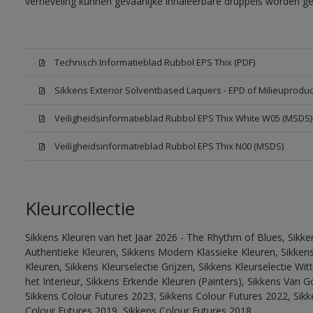
verneveling kunnen gevaarlijke inhaleerbare druppels worden g
Technisch Informatieblad Rubbol EPS Thix (PDF)
Sikkens Exterior Solventbased Laquers - EPD of Milieuproduc
Veiligheidsinformatieblad Rubbol EPS Thix White W05 (MSDS)
Veiligheidsinformatieblad Rubbol EPS Thix N00 (MSDS)
Kleurcollectie
Sikkens Kleuren van het Jaar 2026 - The Rhythm of Blues, Sikke
Authentieke Kleuren, Sikkens Modern Klassieke Kleuren, Sikkens
Kleuren, Sikkens Kleurselectie Grijzen, Sikkens Kleurselectie W
het Interieur, Sikkens Erkende Kleuren (Painters), Sikkens Van G
Sikkens Colour Futures 2023, Sikkens Colour Futures 2022, Sikk
Colour Futures 2019, Sikkens Colour Futures 2018