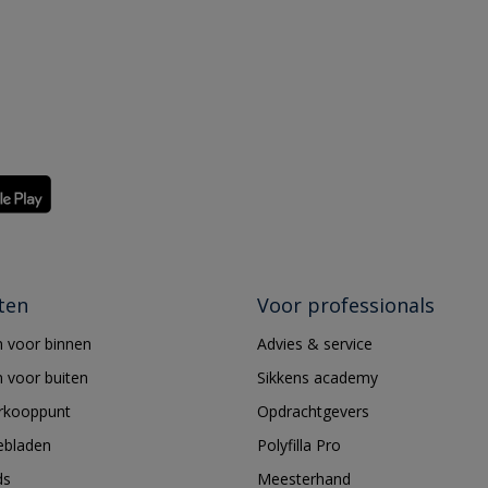
ten
Voor professionals
 voor binnen
Advies & service
 voor buiten
Sikkens academy
erkooppunt
Opdrachtgevers
ebladen
Polyfilla Pro
ds
Meesterhand