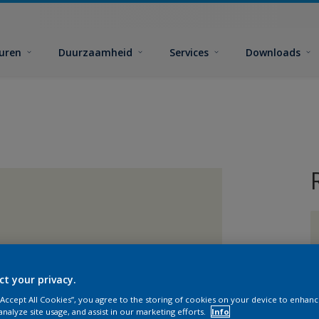
euren
Duurzaamheid
Services
Downloads
ct your privacy.
G
 “Accept All Cookies”, you agree to the storing of cookies on your device to enhanc
analyze site usage, and assist in our marketing efforts.
Info