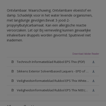
Ontvlambaar. Waarschuwing. Ontvlambare vloeistof en
damp. Schadelijk voor in het water levende organismen,
met langdurige gevolgen.Bevat 3-jood-2-
propynylbutylcarbamaat. Kan een allergische reactie
veroorzaken. Let op! Bij verneveling kunnen gevaarlijke
inhaleerbare druppels worden gevormd. Spuitnevel niet
inademen.
Download Adobe Reader
Technisch Informatieblad Rubbol EPS Thix (PDF)
Sikkens Exterior Solventbased Laquers - EPD of Milieuproductverklaring
Veiligheidsinformatieblad Rubbol EPS Thix White W05 (MSDS)
Veiligheidsinformatieblad Rubbol EPS Thix N00 (MSDS)