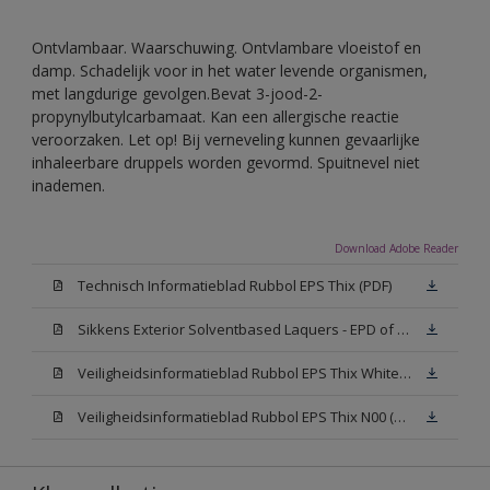
Ontvlambaar. Waarschuwing. Ontvlambare vloeistof en
damp. Schadelijk voor in het water levende organismen,
met langdurige gevolgen.Bevat 3-jood-2-
propynylbutylcarbamaat. Kan een allergische reactie
veroorzaken. Let op! Bij verneveling kunnen gevaarlijke
inhaleerbare druppels worden gevormd. Spuitnevel niet
inademen.
Download Adobe Reader
Technisch Informatieblad Rubbol EPS Thix (PDF)
Sikkens Exterior Solventbased Laquers - EPD of Milieuproductverklaring
Veiligheidsinformatieblad Rubbol EPS Thix White W05 (MSDS)
Veiligheidsinformatieblad Rubbol EPS Thix N00 (MSDS)