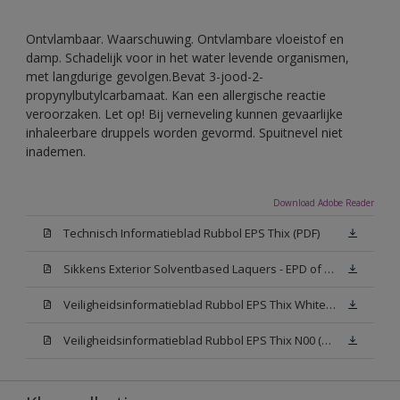
Ontvlambaar. Waarschuwing. Ontvlambare vloeistof en
damp. Schadelijk voor in het water levende organismen,
met langdurige gevolgen.Bevat 3-jood-2-
propynylbutylcarbamaat. Kan een allergische reactie
veroorzaken. Let op! Bij verneveling kunnen gevaarlijke
inhaleerbare druppels worden gevormd. Spuitnevel niet
inademen.
Download Adobe Reader
Technisch Informatieblad Rubbol EPS Thix (PDF)
Sikkens Exterior Solventbased Laquers - EPD of Milieuproductverklaring
Veiligheidsinformatieblad Rubbol EPS Thix White W05 (MSDS)
Veiligheidsinformatieblad Rubbol EPS Thix N00 (MSDS)