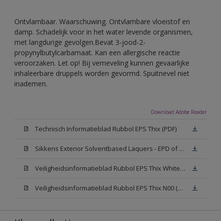
Ontvlambaar. Waarschuwing. Ontvlambare vloeistof en
damp. Schadelijk voor in het water levende organismen,
met langdurige gevolgen.Bevat 3-jood-2-
propynylbutylcarbamaat. Kan een allergische reactie
veroorzaken. Let op! Bij verneveling kunnen gevaarlijke
inhaleerbare druppels worden gevormd. Spuitnevel niet
inademen.
Download Adobe Reader
Technisch Informatieblad Rubbol EPS Thix (PDF)
Sikkens Exterior Solventbased Laquers - EPD of Milieuproductverklaring
Veiligheidsinformatieblad Rubbol EPS Thix White W05 (MSDS)
Veiligheidsinformatieblad Rubbol EPS Thix N00 (MSDS)