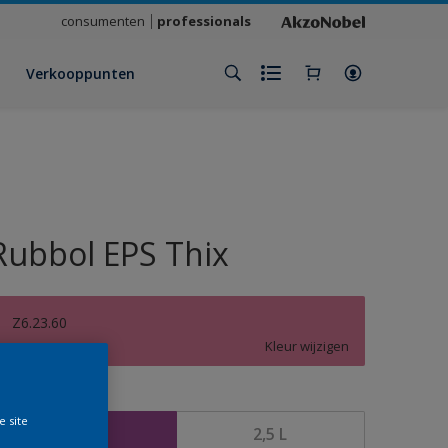
consumenten
professionals
Verkooppunten
Rubbol EPS Thix
Z6.23.60
Kleur wijzigen
rootte
e site
1 L
2,5 L