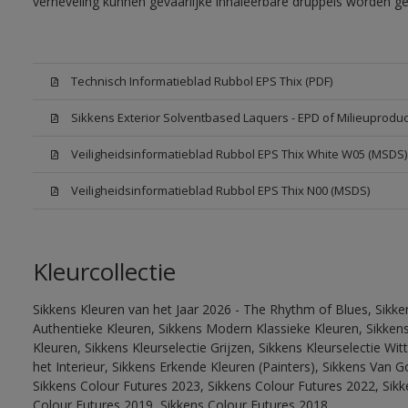
verneveling kunnen gevaarlijke inhaleerbare druppels worden g
Technisch Informatieblad Rubbol EPS Thix (PDF)
Sikkens Exterior Solventbased Laquers - EPD of Milieuproduc
Veiligheidsinformatieblad Rubbol EPS Thix White W05 (MSDS)
Veiligheidsinformatieblad Rubbol EPS Thix N00 (MSDS)
Kleurcollectie
Sikkens Kleuren van het Jaar 2026 - The Rhythm of Blues, Sikke
Authentieke Kleuren, Sikkens Modern Klassieke Kleuren, Sikkens
Kleuren, Sikkens Kleurselectie Grijzen, Sikkens Kleurselectie W
het Interieur, Sikkens Erkende Kleuren (Painters), Sikkens Van G
Sikkens Colour Futures 2023, Sikkens Colour Futures 2022, Sikk
Colour Futures 2019, Sikkens Colour Futures 2018