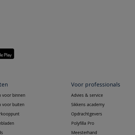
ten
Voor professionals
 voor binnen
Advies & service
 voor buiten
Sikkens academy
erkooppunt
Opdrachtgevers
ebladen
Polyfilla Pro
ds
Meesterhand