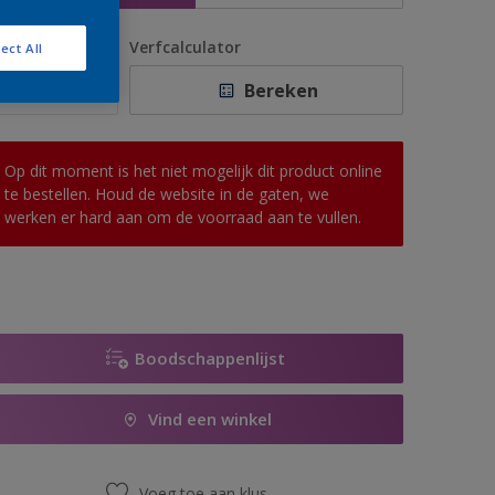
antal
Verfcalculator
ect All
Bereken
Op dit moment is het niet mogelijk dit product online
te bestellen. Houd de website in de gaten, we
werken er hard aan om de voorraad aan te vullen.
Boodschappenlijst
Vind een winkel
Voeg toe aan klus