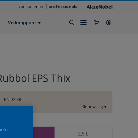
consumenten
professionals
Verkooppunten
Rubbol EPS Thix
FN.02.88
Kleur wijzigen
rootte
e site
1 L
2,5 L