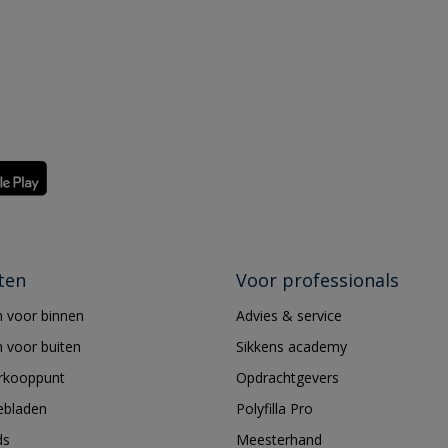
ten
Voor professionals
 voor binnen
Advies & service
 voor buiten
Sikkens academy
erkooppunt
Opdrachtgevers
ebladen
Polyfilla Pro
ds
Meesterhand