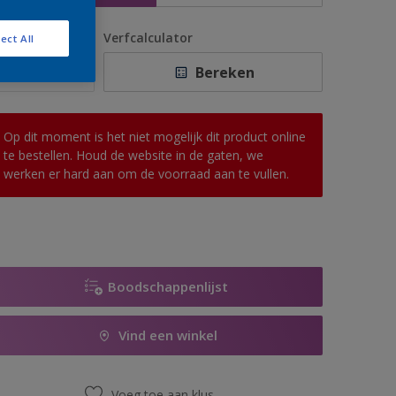
antal
Verfcalculator
ect All
Bereken
Op dit moment is het niet mogelijk dit product online
te bestellen. Houd de website in de gaten, we
werken er hard aan om de voorraad aan te vullen.
Boodschappenlijst
Vind een winkel
Voeg toe aan klus