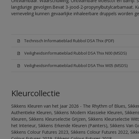
Ontvlambaar. Waarschuwing. Ontvlambare vloeistof en damp. Sc
langdurige gevolgen.Bevat 3-jood-2-propynylbutylcarbamaat. Kan
verneveling kunnen gevaarlijke inhaleerbare druppels worden g
Technisch Informatieblad Rubbol DSA Thix (PDF)
Veiligheidsinformatieblad Rubbol DSA Thix N00 (MSDS)
Veiligheidsinformatieblad Rubbol DSA Thix W05 (MSDS)
Kleurcollectie
Sikkens Kleuren van het Jaar 2026 - The Rhythm of Blues, Sikke
Authentieke Kleuren, Sikkens Modern Klassieke Kleuren, Sikkens
Kleuren, Sikkens Kleurselectie Grijzen, Sikkens Kleurselectie W
het Interieur, Sikkens Erkende Kleuren (Painters), Sikkens Van G
Sikkens Colour Futures 2023, Sikkens Colour Futures 2022, Sikk
Colour Futures 2019, Sikkens Colour Futures 2018