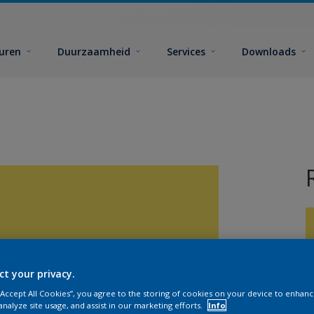
euren
Duurzaamheid
Services
Downloads
ct your privacy.
G
 “Accept All Cookies”, you agree to the storing of cookies on your device to enhanc
analyze site usage, and assist in our marketing efforts.
Info