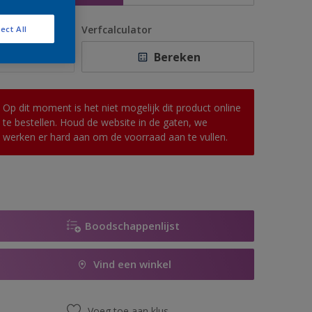
antal
Verfcalculator
ect All
Bereken
Op dit moment is het niet mogelijk dit product online
te bestellen. Houd de website in de gaten, we
werken er hard aan om de voorraad aan te vullen.
Boodschappenlijst
Vind een winkel
Voeg toe aan klus