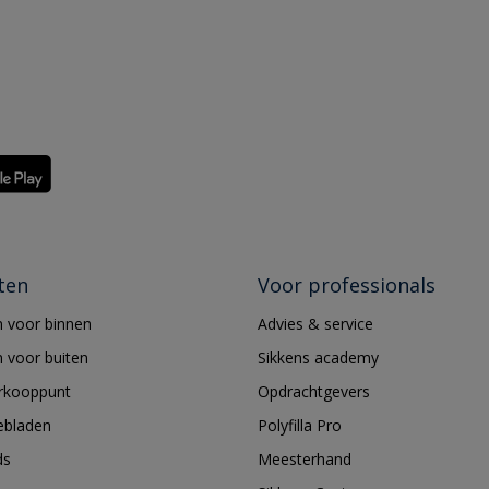
ten
Voor professionals
 voor binnen
Advies & service
 voor buiten
Sikkens academy
erkooppunt
Opdrachtgevers
ebladen
Polyfilla Pro
ds
Meesterhand