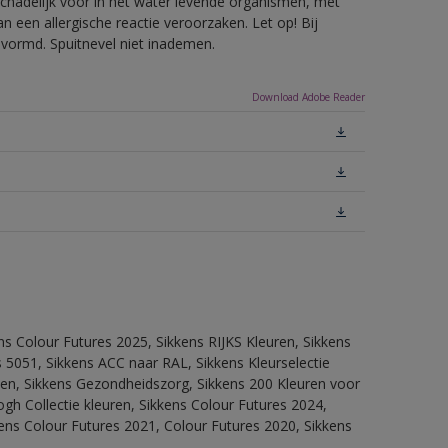
hadelijk voor in het water levende organismen, met
 een allergische reactie veroorzaken. Let op! Bij
evormd. Spuitnevel niet inademen.
Download Adobe Reader
ns Colour Futures 2025, Sikkens RIJKS Kleuren, Sikkens
 5051, Sikkens ACC naar RAL, Sikkens Kleurselectie
itten, Sikkens Gezondheidszorg, Sikkens 200 Kleuren voor
ogh Collectie kleuren, Sikkens Colour Futures 2024,
ens Colour Futures 2021, Colour Futures 2020, Sikkens