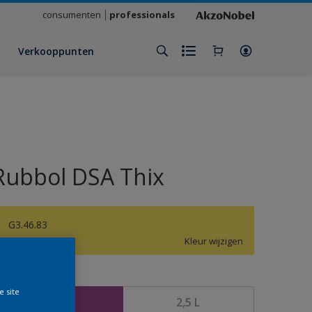
consumenten
professionals
Verkooppunten
Rubbol DSA Thix
G3.46.83
Kleur wijzigen
rootte
e site
1 L
2,5 L