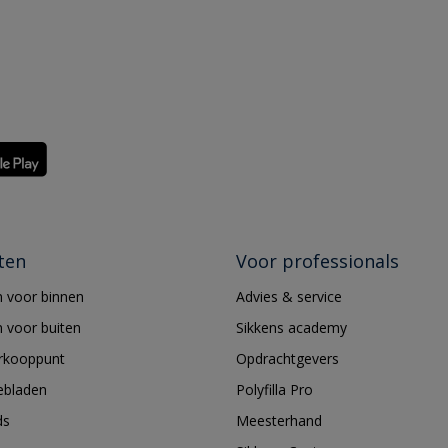
ten
Voor professionals
 voor binnen
Advies & service
 voor buiten
Sikkens academy
erkooppunt
Opdrachtgevers
ebladen
Polyfilla Pro
ds
Meesterhand