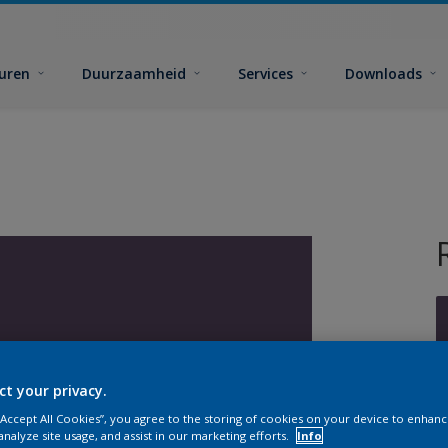
euren
Duurzaamheid
Services
Downloads
ct your privacy.
G
 “Accept All Cookies”, you agree to the storing of cookies on your device to enhanc
analyze site usage, and assist in our marketing efforts.
Info