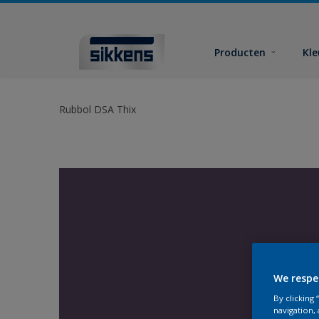
Producten
Kl
Rubbol DSA Thix
We respe
By clicking
navigation, 