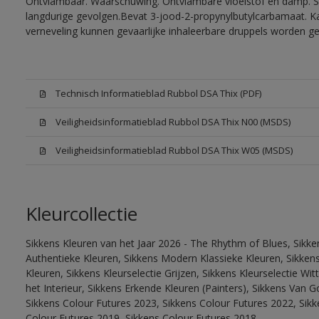
Ontvlambaar. Waarschuwing. Ontvlambare vloeistof en damp. Sc
langdurige gevolgen.Bevat 3-jood-2-propynylbutylcarbamaat. Kan
verneveling kunnen gevaarlijke inhaleerbare druppels worden g
Technisch Informatieblad Rubbol DSA Thix (PDF)
Veiligheidsinformatieblad Rubbol DSA Thix N00 (MSDS)
Veiligheidsinformatieblad Rubbol DSA Thix W05 (MSDS)
Kleurcollectie
Sikkens Kleuren van het Jaar 2026 - The Rhythm of Blues, Sikke
Authentieke Kleuren, Sikkens Modern Klassieke Kleuren, Sikkens
Kleuren, Sikkens Kleurselectie Grijzen, Sikkens Kleurselectie W
het Interieur, Sikkens Erkende Kleuren (Painters), Sikkens Van G
Sikkens Colour Futures 2023, Sikkens Colour Futures 2022, Sikk
Colour Futures 2019, Sikkens Colour Futures 2018