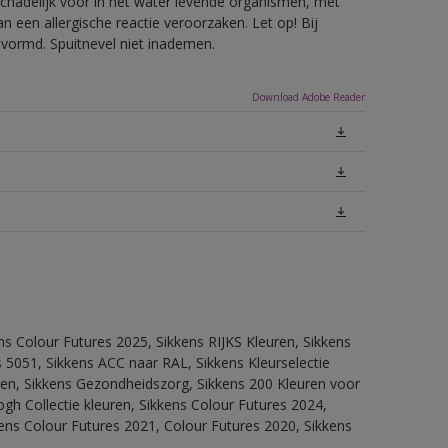
hadelijk voor in het water levende organismen, met
 een allergische reactie veroorzaken. Let op! Bij
evormd. Spuitnevel niet inademen.
Download Adobe Reader
ns Colour Futures 2025, Sikkens RIJKS Kleuren, Sikkens
 5051, Sikkens ACC naar RAL, Sikkens Kleurselectie
itten, Sikkens Gezondheidszorg, Sikkens 200 Kleuren voor
ogh Collectie kleuren, Sikkens Colour Futures 2024,
ens Colour Futures 2021, Colour Futures 2020, Sikkens