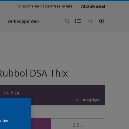
consumenten
professionals
Verkooppunten
Rubbol DSA Thix
X0.16.24
Kleur wijzigen
rootte
e site
1 L
2,5 L