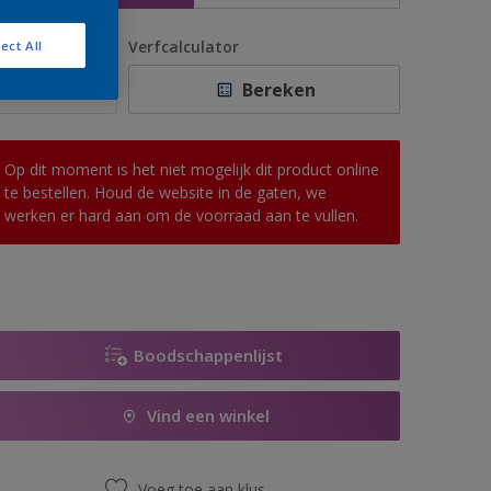
antal
Verfcalculator
ect All
Bereken
Op dit moment is het niet mogelijk dit product online
te bestellen. Houd de website in de gaten, we
werken er hard aan om de voorraad aan te vullen.
Boodschappenlijst
Vind een winkel
Voeg toe aan klus