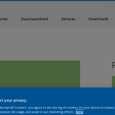
euren
Duurzaamheid
Services
Downloads
ct your privacy.
G
 “Accept All Cookies”, you agree to the storing of cookies on your device to enhanc
analyze site usage, and assist in our marketing efforts.
Info