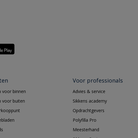
ten
Voor professionals
 voor binnen
Advies & service
 voor buiten
Sikkens academy
erkooppunt
Opdrachtgevers
ebladen
Polyfilla Pro
ds
Meesterhand