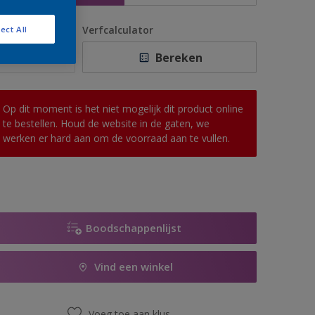
antal
Verfcalculator
ect All
Bereken
Op dit moment is het niet mogelijk dit product online
te bestellen. Houd de website in de gaten, we
werken er hard aan om de voorraad aan te vullen.
Boodschappenlijst
Vind een winkel
Voeg toe aan klus