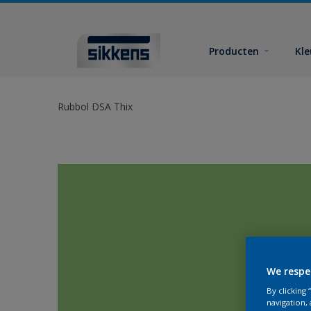
Producten
Kl
Rubbol DSA Thix
We respe
By clicking
navigation, 