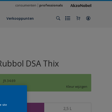
consumenten
professionals
Verkooppunten
Rubbol DSA Thix
J9.34.69
Kleur wijzigen
rootte
e site
1 L
2,5 L