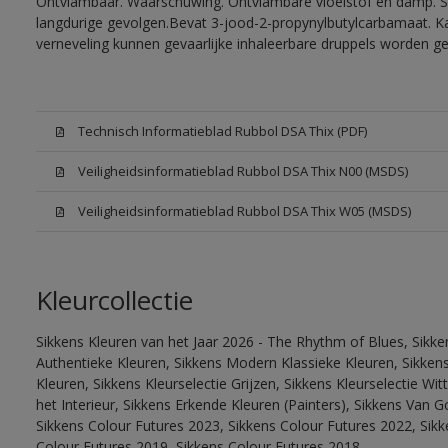
Ontvlambaar. Waarschuwing. Ontvlambare vloeistof en damp. Sc
langdurige gevolgen.Bevat 3-jood-2-propynylbutylcarbamaat. Kan
verneveling kunnen gevaarlijke inhaleerbare druppels worden g
Technisch Informatieblad Rubbol DSA Thix (PDF)
Veiligheidsinformatieblad Rubbol DSA Thix N00 (MSDS)
Veiligheidsinformatieblad Rubbol DSA Thix W05 (MSDS)
Kleurcollectie
Sikkens Kleuren van het Jaar 2026 - The Rhythm of Blues, Sikke
Authentieke Kleuren, Sikkens Modern Klassieke Kleuren, Sikkens
Kleuren, Sikkens Kleurselectie Grijzen, Sikkens Kleurselectie W
het Interieur, Sikkens Erkende Kleuren (Painters), Sikkens Van G
Sikkens Colour Futures 2023, Sikkens Colour Futures 2022, Sikk
Colour Futures 2019, Sikkens Colour Futures 2018