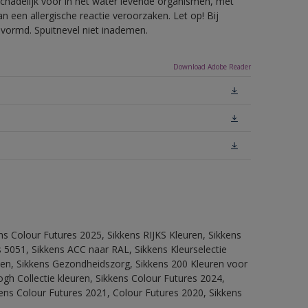
hadelijk voor in het water levende organismen, met
 een allergische reactie veroorzaken. Let op! Bij
evormd. Spuitnevel niet inademen.
Download Adobe Reader
ns Colour Futures 2025, Sikkens RIJKS Kleuren, Sikkens
 5051, Sikkens ACC naar RAL, Sikkens Kleurselectie
itten, Sikkens Gezondheidszorg, Sikkens 200 Kleuren voor
ogh Collectie kleuren, Sikkens Colour Futures 2024,
ens Colour Futures 2021, Colour Futures 2020, Sikkens