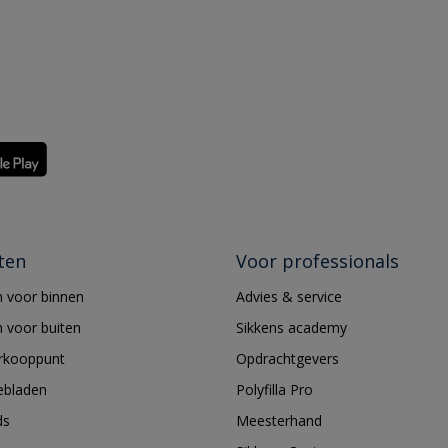
ten
Voor professionals
 voor binnen
Advies & service
 voor buiten
Sikkens academy
erkooppunt
Opdrachtgevers
ebladen
Polyfilla Pro
ds
Meesterhand