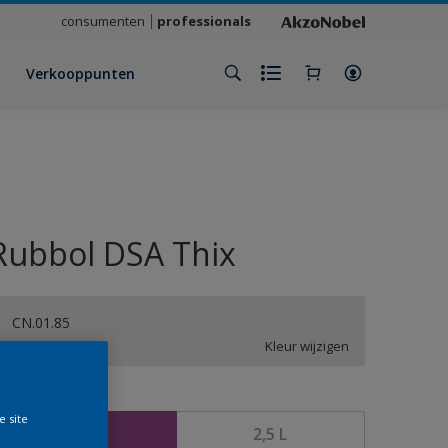
consumenten
professionals
Verkooppunten
Rubbol DSA Thix
CN.01.85
Kleur wijzigen
rootte
e site
1 L
2,5 L