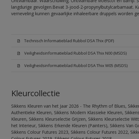
Ontvlambaar. Waarschuwing. Ontvlambare vloeistof en damp. Sc
langdurige gevolgen.Bevat 3-jood-2-propynylbutylcarbamaat. Kan
verneveling kunnen gevaarlijke inhaleerbare druppels worden g
Technisch Informatieblad Rubbol DSA Thix (PDF)
Veiligheidsinformatieblad Rubbol DSA Thix N00 (MSDS)
Veiligheidsinformatieblad Rubbol DSA Thix W05 (MSDS)
Kleurcollectie
Sikkens Kleuren van het Jaar 2026 - The Rhythm of Blues, Sikke
Authentieke Kleuren, Sikkens Modern Klassieke Kleuren, Sikkens
Kleuren, Sikkens Kleurselectie Grijzen, Sikkens Kleurselectie W
het Interieur, Sikkens Erkende Kleuren (Painters), Sikkens Van G
Sikkens Colour Futures 2023, Sikkens Colour Futures 2022, Sikk
Colour Futures 2019, Sikkens Colour Futures 2018