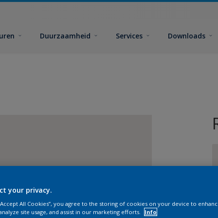
euren
Duurzaamheid
Services
Downloads
ct your privacy.
G
 “Accept All Cookies”, you agree to the storing of cookies on your device to enhanc
analyze site usage, and assist in our marketing efforts.
Info