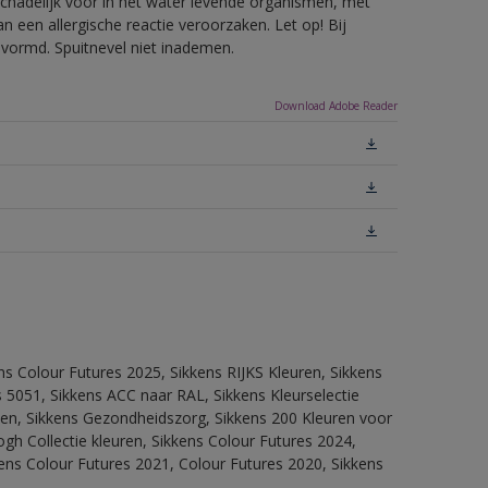
hadelijk voor in het water levende organismen, met
 een allergische reactie veroorzaken. Let op! Bij
evormd. Spuitnevel niet inademen.
Download Adobe Reader
ns Colour Futures 2025, Sikkens RIJKS Kleuren, Sikkens
 5051, Sikkens ACC naar RAL, Sikkens Kleurselectie
itten, Sikkens Gezondheidszorg, Sikkens 200 Kleuren voor
ogh Collectie kleuren, Sikkens Colour Futures 2024,
ens Colour Futures 2021, Colour Futures 2020, Sikkens