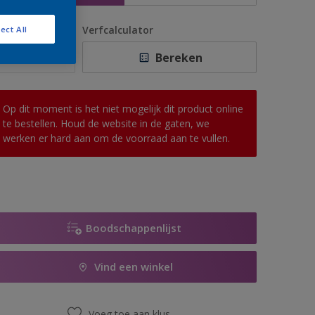
antal
Verfcalculator
ect All
Bereken
Op dit moment is het niet mogelijk dit product online
te bestellen. Houd de website in de gaten, we
werken er hard aan om de voorraad aan te vullen.
Boodschappenlijst
Vind een winkel
Voeg toe aan klus