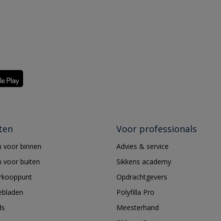
ten
Voor professionals
 voor binnen
Advies & service
 voor buiten
Sikkens academy
erkooppunt
Opdrachtgevers
ebladen
Polyfilla Pro
ds
Meesterhand