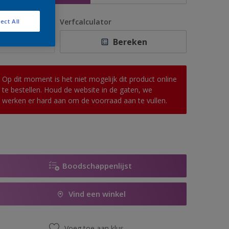
antal
Verfcalculator
ect All
Bereken
Op dit moment is het niet mogelijk dit product online
te bestellen. Houd de website in de gaten, we
werken er hard aan om de voorraad aan te vullen.
Boodschappenlijst
Vind een winkel
Voeg toe aan klus