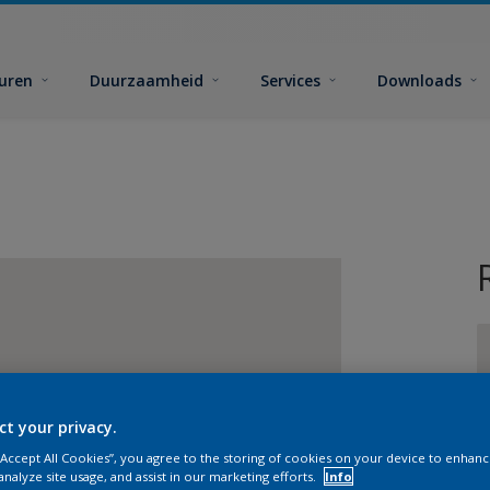
euren
Duurzaamheid
Services
Downloads
ct your privacy.
G
 “Accept All Cookies”, you agree to the storing of cookies on your device to enhanc
analyze site usage, and assist in our marketing efforts.
Info