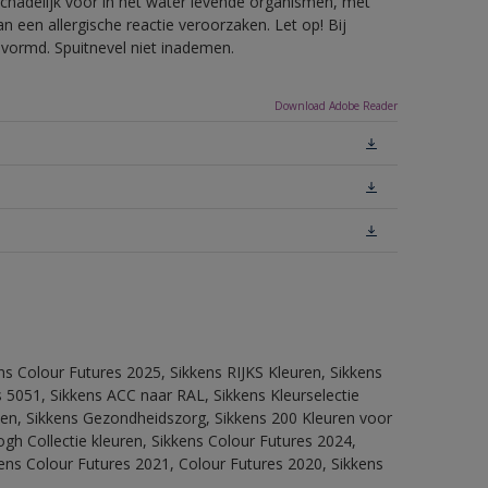
hadelijk voor in het water levende organismen, met
 een allergische reactie veroorzaken. Let op! Bij
evormd. Spuitnevel niet inademen.
Download Adobe Reader
ns Colour Futures 2025, Sikkens RIJKS Kleuren, Sikkens
 5051, Sikkens ACC naar RAL, Sikkens Kleurselectie
itten, Sikkens Gezondheidszorg, Sikkens 200 Kleuren voor
ogh Collectie kleuren, Sikkens Colour Futures 2024,
ens Colour Futures 2021, Colour Futures 2020, Sikkens