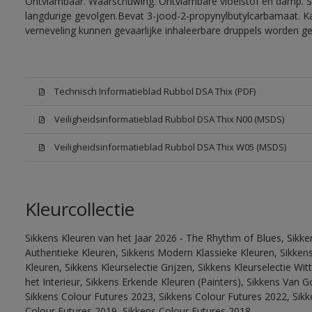
Ontvlambaar. Waarschuwing. Ontvlambare vloeistof en damp. Sc
langdurige gevolgen.Bevat 3-jood-2-propynylbutylcarbamaat. Kan
verneveling kunnen gevaarlijke inhaleerbare druppels worden g
Technisch Informatieblad Rubbol DSA Thix (PDF)
Veiligheidsinformatieblad Rubbol DSA Thix N00 (MSDS)
Veiligheidsinformatieblad Rubbol DSA Thix W05 (MSDS)
Kleurcollectie
Sikkens Kleuren van het Jaar 2026 - The Rhythm of Blues, Sikke
Authentieke Kleuren, Sikkens Modern Klassieke Kleuren, Sikkens
Kleuren, Sikkens Kleurselectie Grijzen, Sikkens Kleurselectie W
het Interieur, Sikkens Erkende Kleuren (Painters), Sikkens Van G
Sikkens Colour Futures 2023, Sikkens Colour Futures 2022, Sikk
Colour Futures 2019, Sikkens Colour Futures 2018