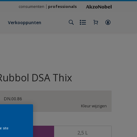
consumenten
professionals
Verkooppunten
Rubbol DSA Thix
DN.00.86
Kleur wijzigen
rootte
e site
1 L
2,5 L