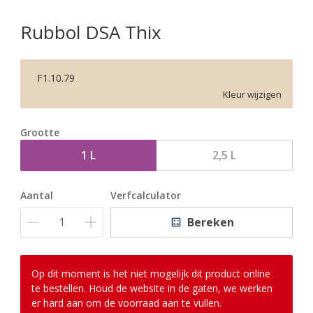
Rubbol DSA Thix
F1.10.79
Kleur wijzigen
Grootte
1 L
2,5 L
Aantal
Verfcalculator
Bereken
Op dit moment is het niet mogelijk dit product online
te bestellen. Houd de website in de gaten, we werken
er hard aan om de voorraad aan te vullen.