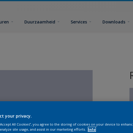
euren
Duurzaamheid
Services
Downloads
ct your privacy.
G
 “Accept All Cookies”, you agree to the storing of cookies on your device to enhanc
analyze site usage, and assist in our marketing efforts.
Info