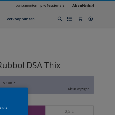
consumenten
professionals
Verkooppunten
Rubbol DSA Thix
V2.08.71
Kleur wijzigen
rootte
e site
1 L
2,5 L