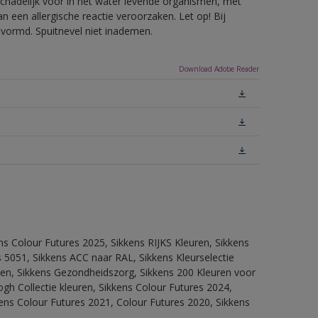
hadelijk voor in het water levende organismen, met
 een allergische reactie veroorzaken. Let op! Bij
evormd. Spuitnevel niet inademen.
Download Adobe Reader
ns Colour Futures 2025, Sikkens RIJKS Kleuren, Sikkens
 5051, Sikkens ACC naar RAL, Sikkens Kleurselectie
itten, Sikkens Gezondheidszorg, Sikkens 200 Kleuren voor
ogh Collectie kleuren, Sikkens Colour Futures 2024,
ens Colour Futures 2021, Colour Futures 2020, Sikkens