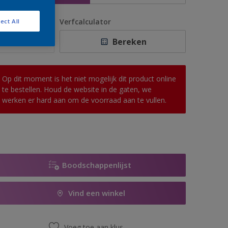
antal
Verfcalculator
ect All
Bereken
Op dit moment is het niet mogelijk dit product online
te bestellen. Houd de website in de gaten, we
werken er hard aan om de voorraad aan te vullen.
Boodschappenlijst
Vind een winkel
Voeg toe aan klus