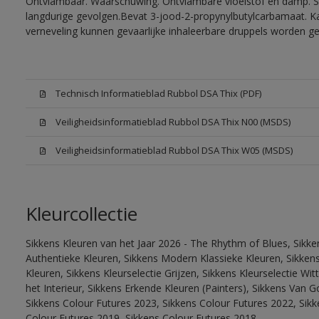
Ontvlambaar. Waarschuwing. Ontvlambare vloeistof en damp. Sc
langdurige gevolgen.Bevat 3-jood-2-propynylbutylcarbamaat. Kan
verneveling kunnen gevaarlijke inhaleerbare druppels worden g
Technisch Informatieblad Rubbol DSA Thix (PDF)
Veiligheidsinformatieblad Rubbol DSA Thix N00 (MSDS)
Veiligheidsinformatieblad Rubbol DSA Thix W05 (MSDS)
Kleurcollectie
Sikkens Kleuren van het Jaar 2026 - The Rhythm of Blues, Sikke
Authentieke Kleuren, Sikkens Modern Klassieke Kleuren, Sikkens
Kleuren, Sikkens Kleurselectie Grijzen, Sikkens Kleurselectie W
het Interieur, Sikkens Erkende Kleuren (Painters), Sikkens Van G
Sikkens Colour Futures 2023, Sikkens Colour Futures 2022, Sikk
Colour Futures 2019, Sikkens Colour Futures 2018