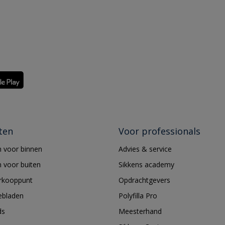
ten
Voor professionals
 voor binnen
Advies & service
 voor buiten
Sikkens academy
erkooppunt
Opdrachtgevers
ebladen
Polyfilla Pro
ds
Meesterhand