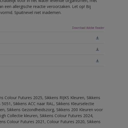
hadelijk voor in het water levende organismen, met
 een allergische reactie veroorzaken. Let op! Bij
evormd. Spuitnevel niet inademen.
Download Adobe Reader
ns Colour Futures 2025, Sikkens RIJKS Kleuren, Sikkens
 5051, Sikkens ACC naar RAL, Sikkens Kleurselectie
itten, Sikkens Gezondheidszorg, Sikkens 200 Kleuren voor
ogh Collectie kleuren, Sikkens Colour Futures 2024,
ens Colour Futures 2021, Colour Futures 2020, Sikkens