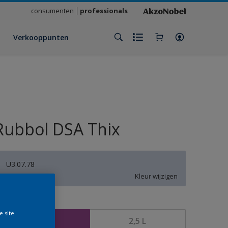
consumenten
professionals
Verkooppunten
Rubbol DSA Thix
U3.07.78
Kleur wijzigen
rootte
e site
1 L
2,5 L