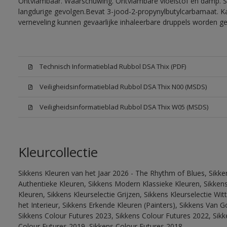
Ontvlambaar. Waarschuwing. Ontvlambare vloeistof en damp. Sc
langdurige gevolgen.Bevat 3-jood-2-propynylbutylcarbamaat. Kan
verneveling kunnen gevaarlijke inhaleerbare druppels worden g
Technisch Informatieblad Rubbol DSA Thix (PDF)
Veiligheidsinformatieblad Rubbol DSA Thix N00 (MSDS)
Veiligheidsinformatieblad Rubbol DSA Thix W05 (MSDS)
Kleurcollectie
Sikkens Kleuren van het Jaar 2026 - The Rhythm of Blues, Sikke
Authentieke Kleuren, Sikkens Modern Klassieke Kleuren, Sikkens
Kleuren, Sikkens Kleurselectie Grijzen, Sikkens Kleurselectie W
het Interieur, Sikkens Erkende Kleuren (Painters), Sikkens Van G
Sikkens Colour Futures 2023, Sikkens Colour Futures 2022, Sikk
Colour Futures 2019, Sikkens Colour Futures 2018