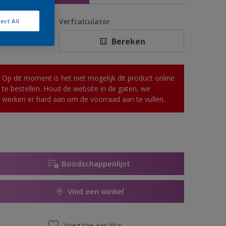
antal
Verfcalculator
ect All
Bereken
Op dit moment is het niet mogelijk dit product online
te bestellen. Houd de website in de gaten, we
werken er hard aan om de voorraad aan te vullen.
Boodschappenlijst
Vind een winkel
Voeg toe aan klus