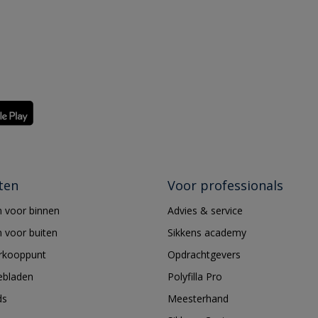
ten
Voor professionals
 voor binnen
Advies & service
 voor buiten
Sikkens academy
erkooppunt
Opdrachtgevers
ebladen
Polyfilla Pro
ds
Meesterhand