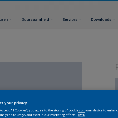
euren
Duurzaamheid
Services
Downloads
ct your privacy.
G
 “Accept All Cookies”, you agree to the storing of cookies on your device to enhanc
analyze site usage, and assist in our marketing efforts.
Info